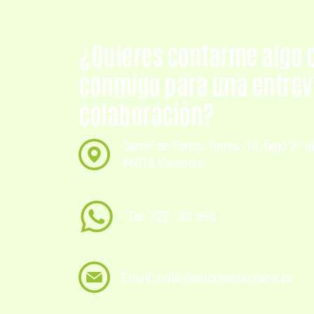
¿Quieres contarme algo 
conmigo para una entrevi
colaboración?
Carrer de Torres Torres, 14, bajo 2º d
46018 Valencia
Tel: 722 189 860
Email: hola@palomaquintana.es