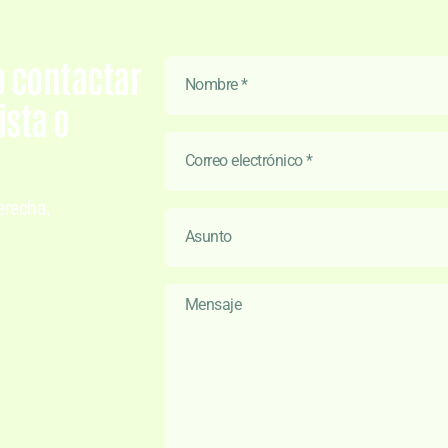
o contactar
sta o
erecha,