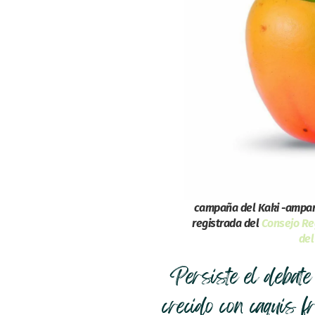
campaña del Kaki -ampar
registrada del
Consejo Re
del
Persiste el debat
crecido con caquis