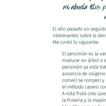
mi abuela «los p
El año pasado un seguido
interesantes sobre la den
Me contó lo siguiente:
El persimón es la va
madurar en árbol o e
persimón ya está tra
ausencia de oxígeno 
comer) se rompen y 
el método casero co
A esta fruta creo qu
la frutería y la mayo