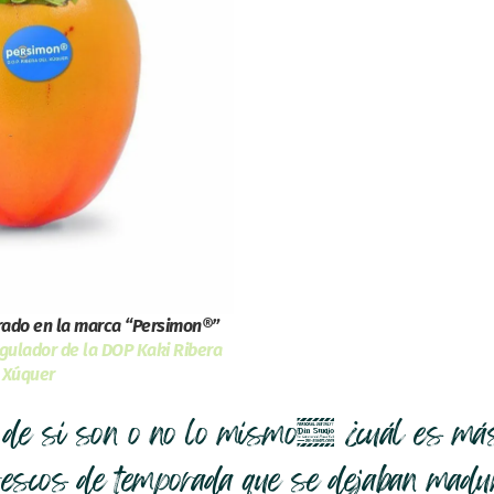
ado en la marca “Persimon®”
gulador de la DOP Kaki Ribera
 Xúquer
e de si son o no lo mismo, ¿cuál es má
 frescos de temporada que se dejaban mad