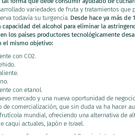
de tal forma que debe consumir ayudado de cuchari
arrollado variedades de fruta y tratamientos que
erva todavía su turgencia.
Desde hace ya más de 1
la capacidad del alcohol para eliminar la astringen
 en los países productores tecnológicamente desa
on el mismo objetivo:
ente con CO2.
ehido.
liente.
no.
nte con etanol.
nuevo mercado y una nueva oportunidad de negocio
 de comercialización, que sin duda va ha hacer aum
rutícola mundial, ofreciendo una alternativa de alt
 caqui actuales, Japón e Israel.