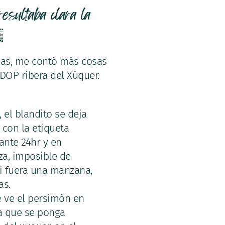
esultaba clara la
.
ias, me contó más cosas
DOP ribera del Xúquer.
 el blandito se deja
 con la etiqueta
ante 24hr y en
za, imposible de
i fuera una manzana,
as.
e ve el persimón en
 a que se ponga