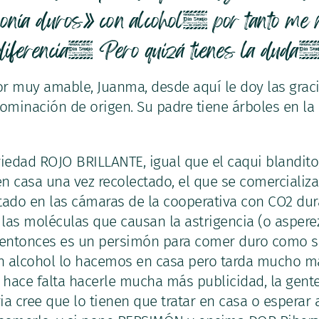
onía duros» con alcohol, por tanto me r
diferencia. Pero quizá tienes la duda
r muy amable, Juanma, desde aquí le doy las grac
ominación de origen. Su padre tiene árboles en la 
riedad ROJO BRILLANTE, igual que el caqui blandito,
n casa una vez recolectado, el que se comercializa
tado en las cámaras de la cooperativa con CO2 dur
las moléculas que causan la astrigencia (o aspere
entonces es un persimón para comer duro como s
n alcohol lo hacemos en casa pero tarda mucho m
e hace falta hacerle mucha más publicidad, la gent
ria cree que lo tienen que tratar en casa o esperar